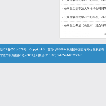
公司党委理论学习中心组召开202
公司党委赴宁波大学海洋公司调
公司党委理论学习中心组召开202
公司党委开展《志愿军：浴血和
浙ICP备05014579号 Copyright ©：首页- yl6809永利集团中国官方网站 版权所有
宁波市钱湖南路8号yl6809永利集团(315100) Tel:0574-88222340