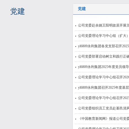
党建
党建
公司党委赴余姚王阳明故居开展
公司党委理论学习中心组（扩大
yl6809永利集团各党支部召开20
公司党委部署启动树立和践行正
yl6809永利集团2025年度党员
公司党委理论学习中心组召开202
yl6809永利集团召开2025年度
公司党委理论学习中心组召开202
公司党委组织员工党员赴堇邑清
《中国教育新闻网》报道公司党委