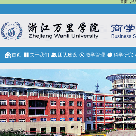
首页- y
首页
关于我们
团队建设
教学管理
科学研究