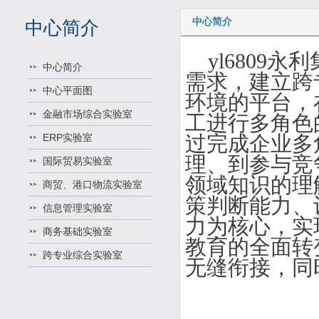
中心简介
中心简介
yl680
中心简介
需求，建立跨
中心平面图
环境的平台，
金融市场综合实验室
工进行多角色
ERP实验室
过完成企业多
理、到参与竞
国际贸易实验室
领域知识的理
商贸、港口物流实验室
策判断能力、
信息管理实验室
力为核心，实
商务基础实验室
教育的全面转
跨专业综合实验室
无缝衔接，同