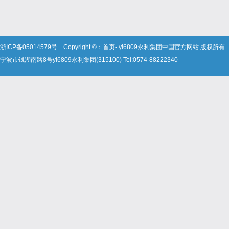
浙ICP备05014579号 Copyright ©：首页- yl6809永利集团中国官方网站 版权所有
宁波市钱湖南路8号yl6809永利集团(315100) Tel:0574-88222340