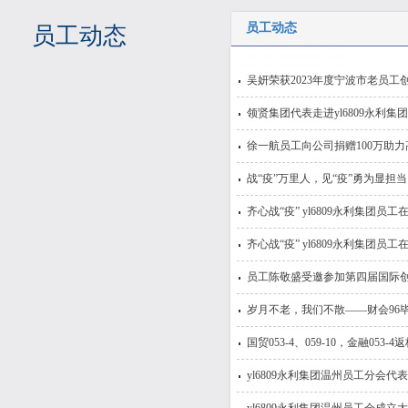
员工动态
员工动态
吴妍荣获2023年度宁波市老员工
领贤集团代表走进yl6809永利
徐一航员工向公司捐赠100万助
战“疫”万里人，见“疫”勇为显担当
齐心战“疫” yl6809永利集团员
齐心战“疫” yl6809永利集团员
员工陈敬盛受邀参加第四届国际
岁月不老，我们不散——财会96毕
国贸053-4、059-10，金融053
yl6809永利集团温州员工分会代表