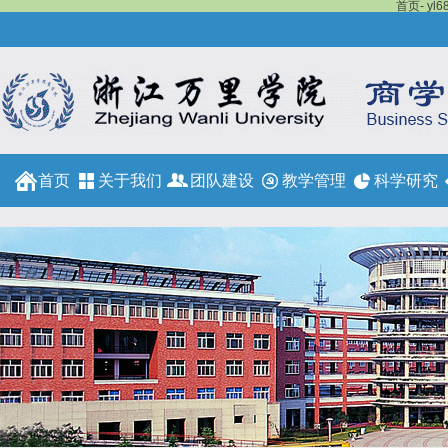
首页- y
首页
关于我们
团队建设
教学管理
科学研究