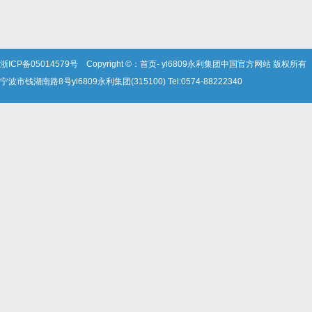
浙ICP备05014579号 Copyright ©：首页- yl6809永利集团中国官方网站 版权所有
宁波市钱湖南路8号yl6809永利集团(315100) Tel:0574-88222340